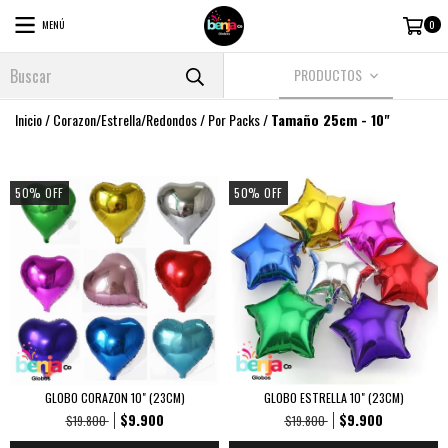
MENÚ
0
PRODUCTOS
Inicio
/
Corazon/Estrella/Redondos
/
Por Packs
/
Tamaño 25cm - 10"
50
%
OFF
50
%
OFF
GLOBO CORAZON 10" (23CM)
GLOBO ESTRELLA 10" (23CM)
$9.900
$9.900
$19.800
$19.800