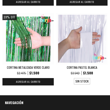
39
%
OFF
CORTINA METALIZADA VERDE CLARO
CORTINA PASTEL BLANCA
$1.500
$1.500
$2.475
$3.542
SIN STOCK
NAVEGACIÓN