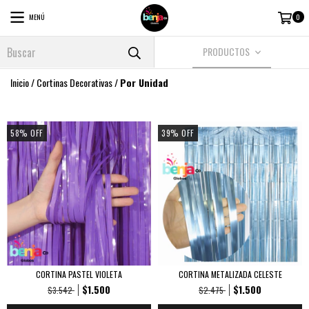
MENÚ
0
PRODUCTOS
Inicio
/
Cortinas Decorativas
/
Por Unidad
58
%
OFF
39
%
OFF
CORTINA PASTEL VIOLETA
CORTINA METALIZADA CELESTE
$1.500
$1.500
$3.542
$2.475