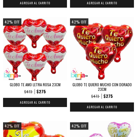
42
%
OFF
42
%
OFF
GLOBO TE AMO LETRA ROSA 23CM
GLOBO TE QUIERO MUCHO CON DORADO
23CM
$275
$473
$275
$473
42
%
OFF
42
%
OFF