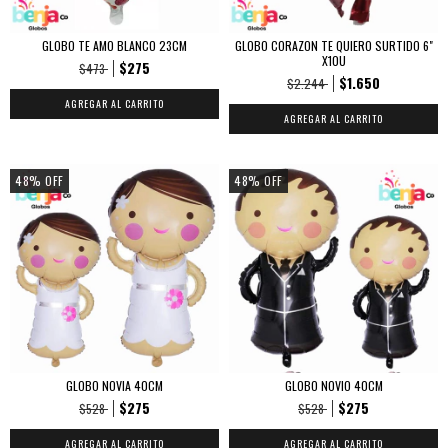
GLOBO TE AMO BLANCO 23CM
GLOBO CORAZON TE QUIERO SURTIDO 6"
X10U
$275
$473
$1.650
$2.244
48
%
OFF
48
%
OFF
GLOBO NOVIA 40CM
GLOBO NOVIO 40CM
$275
$275
$528
$528