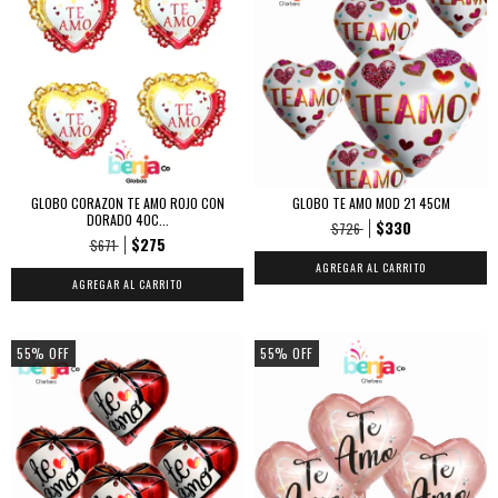
GLOBO CORAZON TE AMO ROJO CON
GLOBO TE AMO MOD 21 45CM
DORADO 40C...
$330
$726
$275
$671
55
%
OFF
55
%
OFF