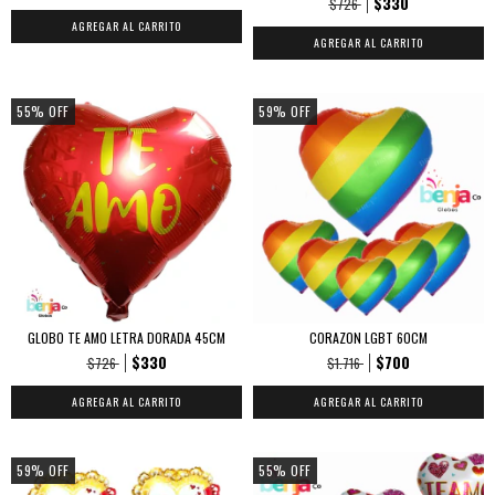
$330
$726
55
%
OFF
59
%
OFF
GLOBO TE AMO LETRA DORADA 45CM
CORAZON LGBT 60CM
$330
$700
$726
$1.716
59
%
OFF
55
%
OFF