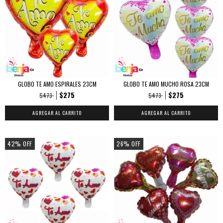
GLOBO TE AMO ESPIRALES 23CM
GLOBO TE AMO MUCHO ROSA 23CM
$275
$275
$473
$473
42
%
OFF
26
%
OFF