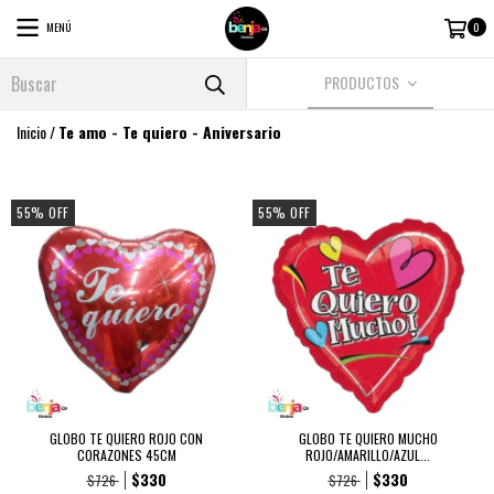
MENÚ
0
PRODUCTOS
Inicio
/
Te amo - Te quiero - Aniversario
55
%
OFF
55
%
OFF
GLOBO TE QUIERO ROJO CON
GLOBO TE QUIERO MUCHO
CORAZONES 45CM
ROJO/AMARILLO/AZUL...
$330
$330
$726
$726