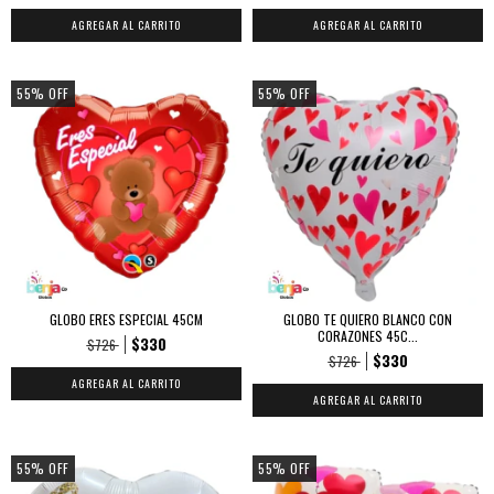
55
%
OFF
55
%
OFF
GLOBO ERES ESPECIAL 45CM
GLOBO TE QUIERO BLANCO CON
CORAZONES 45C...
$330
$726
$330
$726
55
%
OFF
55
%
OFF